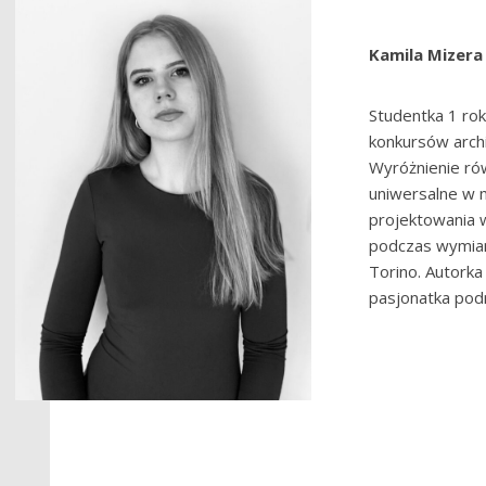
Kamila Mizera
Studentka 1 rok
konkursów archi
Wyróżnienie ró
uniwersalne w
projektowania 
podczas wymiany
Torino. Autorka
pasjonatka podr