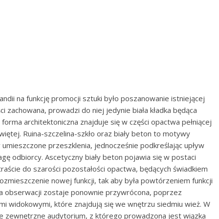
ndii na funkcję promocji sztuki było poszanowanie istniejącej
ci zachowana, prowadzi do niej jedynie biała kładka będąca
 forma architektoniczna znajduje się w części opactwa pełniącej
więtej. Ruina-szczelina-szkło oraz biały beton to motywy
y umieszczone przeszklenia, jednocześnie podkreślając upływ
uwagę odbiorcy. Ascetyczny biały beton pojawia się w postaci
raście do szarości pozostałości opactwa, będących świadkiem
ozmieszczenie nowej funkcji, tak aby była powtórzeniem funkcji
cja obserwacji zostaje ponownie przywrócona, poprzez
i widokowymi, które znajdują się we wnętrzu siedmiu wież. W
 zewnętrzne audytorium, z którego prowadzona jest wiązka