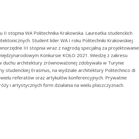
u II stopnia WA Politechnika Krakowska. Laureatka studenckich
tektonicznych. Student lider WA I roku Politechniki Krakowskiej.
wnorzędne III stopnia wraz z nagrodą specjalną za projektowani
 międzynarodowym Konkursie KOŁO 2021. Wiedzę z zakresu
w duchu architektury zrównoważonej zdobywała w Turynie
 studenckiej Erasmus, na wydziale architektury Politechnico di
 wielu referatów oraz artykułów konferencyjnych. Prywatnie
óży i artystycznych form działania na wielu płaszczyznach.