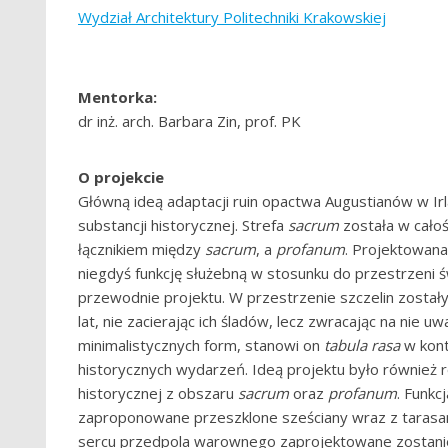
Wydział Architektury Politechniki Krakowskiej
Mentorka:
dr inż. arch. Barbara Zin, prof. PK
O projekcie
Główną ideą adaptacji ruin opactwa Augustianów w Irla
substancji historycznej. Strefa
sacrum
została w całoś
łącznikiem między
sacrum
, a
profanum
. Projektowana
niegdyś funkcję służebną w stosunku do przestrzeni ś
przewodnie projektu. W przestrzenie szczelin został
lat, nie zacierając ich śladów, lecz zwracając na nie 
minimalistycznych form, stanowi on
tabula rasa
w kont
historycznych wydarzeń. Ideą projektu było również r
historycznej z obszaru
sacrum
oraz
profanum
. Funk
zaproponowane przeszklone sześciany wraz z tarasam
sercu przedpola warownego zaprojektowane zostanie