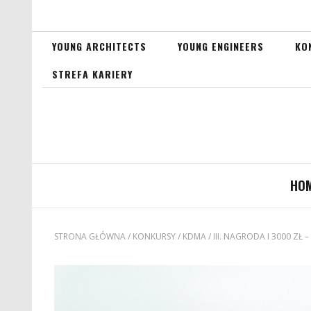
YOUNG ARCHITECTS
YOUNG ENGINEERS
KO
STREFA KARIERY
HO
STRONA GŁÓWNA
/
KONKURSY
/
KDMA
/
III. NAGRODA I 3000 ZŁ 