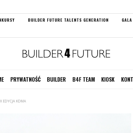
NKURSY
BUILDER FUTURE TALENTS GENERATION
GALA
ME
PRYWATNOŚĆ
BUILDER
B4F TEAM
KIOSK
KONT
– X EDYCJA KDMA