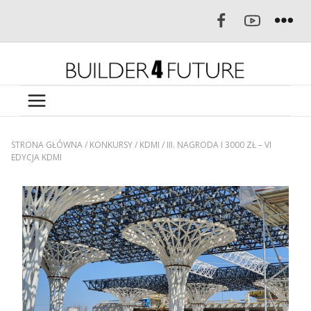
STRONA GŁÓWNA
/
KONKURSY
/
KDMI
/
III. NAGRODA I 3000 ZŁ – VI
EDYCJA KDMI