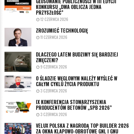
GŁOSOWANIE PUBLICZNOŚCI W III EDYCJI
KONKURSU „DWA OBLICZA JEDNA
PRZYSZŁOŚĆ”
12 CZERWCA 2026
ZROZUMIEĆ TECHNOLOGIĘ
11 CZERWCA 2026
DLACZEGO LATEM BUDZIMY SIĘ BARDZIEJ
ZMĘCZENI?
9 CZERWCA 2026
O ŚLADZIE WĘGLOWYM NALEŻY MYŚLEĆ W
CAŁYM CYKLU ŻYCIA PRODUKTU
3 CZERWCA 2026
IX KONFERENCJA STOWARZYSZENIA
PRODUCENTÓW BETONÓW „SPB 2026”
3 CZERWCA 2026
VELUX POLSKA Z NAGRODĄ TOP BUILDER 2026
ZA OKNA KLAPOWO-OBROTOWE GNL I GNU