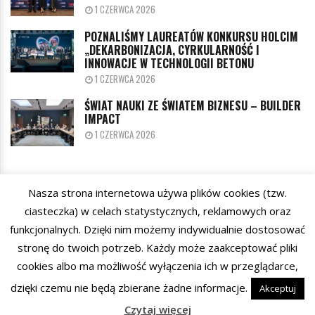
1 CZERWCA 2026
POZNALIŚMY LAUREATÓW KONKURSU HOLCIM
„DEKARBONIZACJA, CYRKULARNOŚĆ I
INNOWACJE W TECHNOLOGII BETONU
1 CZERWCA 2026
ŚWIAT NAUKI ZE ŚWIATEM BIZNESU – BUILDER
IMPACT
1 CZERWCA 2026
Nasza strona internetowa używa plików cookies (tzw.
KATEGORIE
ciasteczka) w celach statystycznych, reklamowych oraz
funkcjonalnych. Dzięki nim możemy indywidualnie dostosować
stronę do twoich potrzeb. Każdy może zaakceptować pliki
cookies albo ma możliwość wyłączenia ich w przeglądarce,
dzięki czemu nie będą zbierane żadne informacje.
© 2026 Builder4Future
Akceptuj
Czytaj więcej