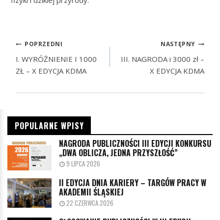
fizyki i dzikiej przyrody.
POPRZEDNI
NASTĘPNY
I. WYRÓŻNIENIE I 1000
III. NAGRODA i 3000 zł –
ZŁ – X EDYCJA KDMA
X EDYCJA KDMA
POPULARNE WPISY
NAGRODA PUBLICZNOŚCI III EDYCJI KONKURSU
„DWA OBLICZA, JEDNA PRZYSZŁOŚĆ”
9 LIPCA 2026
II EDYCJA DNIA KARIERY – TARGÓW PRACY W
AKADEMII ŚLĄSKIEJ
22 CZERWCA 2026