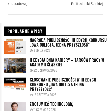
rozbudowę
Politechniki Śląskiej
POPULARNE WPISY
NAGRODA PUBLICZNOŚCI III EDYCJI KONKURSU
„DWA OBLICZA, JEDNA PRZYSZŁOŚĆ”
9 LIPCA 2026
II EDYCJA DNIA KARIERY – TARGÓW PRACY W
AKADEMII ŚLĄSKIEJ
22 CZERWCA 2026
GŁOSOWANIE PUBLICZNOŚCI W III EDYCJI
KONKURSU „DWA OBLICZA JEDNA
PRZYSZŁOŚĆ”
12 CZERWCA 2026
ZROZUMIEĆ TECHNOLOGIĘ
11 CZERWCA 2026