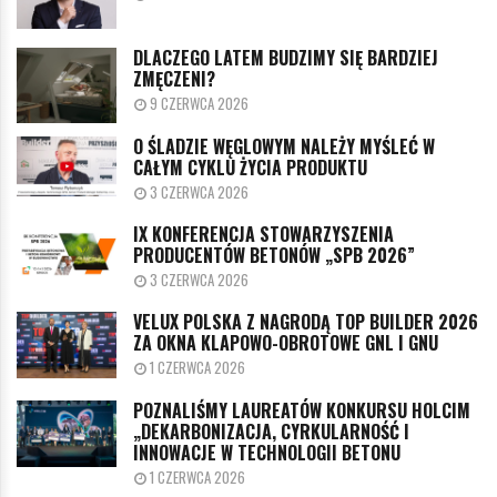
DLACZEGO LATEM BUDZIMY SIĘ BARDZIEJ
ZMĘCZENI?
9 CZERWCA 2026
O ŚLADZIE WĘGLOWYM NALEŻY MYŚLEĆ W
CAŁYM CYKLU ŻYCIA PRODUKTU
3 CZERWCA 2026
IX KONFERENCJA STOWARZYSZENIA
PRODUCENTÓW BETONÓW „SPB 2026”
3 CZERWCA 2026
VELUX POLSKA Z NAGRODĄ TOP BUILDER 2026
ZA OKNA KLAPOWO-OBROTOWE GNL I GNU
1 CZERWCA 2026
POZNALIŚMY LAUREATÓW KONKURSU HOLCIM
„DEKARBONIZACJA, CYRKULARNOŚĆ I
INNOWACJE W TECHNOLOGII BETONU
1 CZERWCA 2026