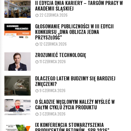
II EDYCJA DNIA KARIERY – TARGÓW PRACY W
AKADEMII ŚLĄSKIEJ
22 CZERWCA 2026
GŁOSOWANIE PUBLICZNOŚCI W III EDYCJI
KONKURSU „DWA OBLICZA JEDNA
PRZYSZŁOŚĆ”
12 CZERWCA 2026
ZROZUMIEĆ TECHNOLOGIĘ
11 CZERWCA 2026
DLACZEGO LATEM BUDZIMY SIĘ BARDZIEJ
ZMĘCZENI?
9 CZERWCA 2026
O ŚLADZIE WĘGLOWYM NALEŻY MYŚLEĆ W
CAŁYM CYKLU ŻYCIA PRODUKTU
3 CZERWCA 2026
IX KONFERENCJA STOWARZYSZENIA
PRODUCENTÓW BETONÓW „SPB 2026”