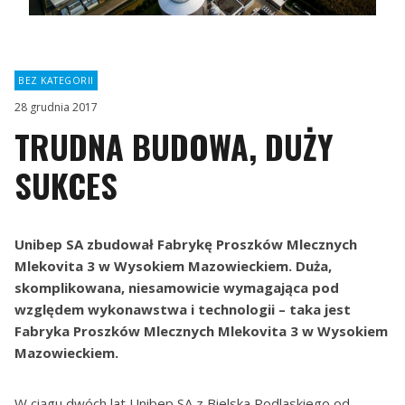
BEZ KATEGORII
28 grudnia 2017
TRUDNA BUDOWA, DUŻY
SUKCES
Unibep SA zbudował Fabrykę Proszków Mlecznych
Mlekovita 3 w Wysokiem Mazowieckiem. Duża,
skomplikowana, niesamowicie wymagająca pod
względem wykonawstwa i technologii – taka jest
Fabryka Proszków Mlecznych Mlekovita 3 w Wysokiem
Mazowieckiem.
W ciągu dwóch lat Unibep SA z Bielska Podlaskiego od