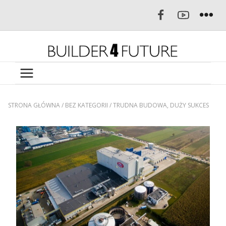
STRONA GŁÓWNA
/
BEZ KATEGORII
/
TRUDNA BUDOWA, DUŻY SUKCES