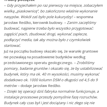
– Gdy przyjechałem po raz pierwszy na miejsce, zobaczyłem
wielką „piaskownicę”, bo zakończono właśnie wykonanie
nasypów. Wokół zaś było pole kukurydzy! –
wspomina
Jarosław Redźko, kierownik budowy.
– Zanim zaczęliśmy
budować, najpierw trzeba było wszystko przygotować:
zagęścić piach, zbudować drogi, wykonać zaplecze,
podłączyć media, tak aby można było z czymkolwiek
startować.
Już na początku budowy okazało się, że warunki gruntowe
nie pozwalają na posadowienie budynków według
przedstawionego operatu geologicznego.
– Zrobiliśmy
pomiary, badanie gruntów i okazało się, że by ustabilizować
budynek, który ma ok. 40 m wysokości, musimy wykonać
dodatkowo ok. 1000 kolumn DSM o długości od 4,5 do 9
metrów –
dodaje Jarosław Redźko.
– Dzięki tej operacji dziś fabryka normalnie funkcjonuje, a
instalacje procesowe przeszły pomyślnie fazę rozruchów.
Budynek cały czas był i jest dociążany i nic złego się nie