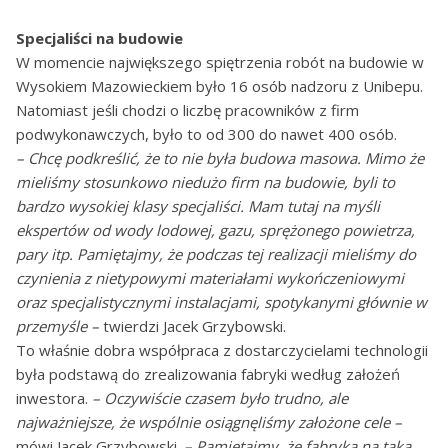
Specjaliści na budowie
W momencie największego spiętrzenia robót na budowie w
Wysokiem Mazowieckiem było 16 osób nadzoru z Unibepu.
Natomiast jeśli chodzi o liczbę pracowników z firm
podwykonawczych, było to od 300 do nawet 400 osób.
– Chcę podkreślić, że to nie była budowa masowa. Mimo że
mieliśmy stosunkowo niedużo firm na budowie, byli to
bardzo wysokiej klasy specjaliści. Mam tutaj na myśli
ekspertów od wody lodowej, gazu, sprężonego powietrza,
pary itp. Pamiętajmy, że podczas tej realizacji mieliśmy do
czynienia z nietypowymi materiałami wykończeniowymi
oraz specjalistycznymi instalacjami, spotykanymi głównie w
przemyśle –
twierdzi Jacek Grzybowski.
To właśnie dobra współpraca z dostarczycielami technologii
była podstawą do zrealizowania fabryki według założeń
inwestora.
– Oczywiście czasem było trudno, ale
najważniejsze, że wspólnie osiągnęliśmy założone cele –
mówi Jacek Grzybowski.
– Pamiętajmy, że fabryka na taką