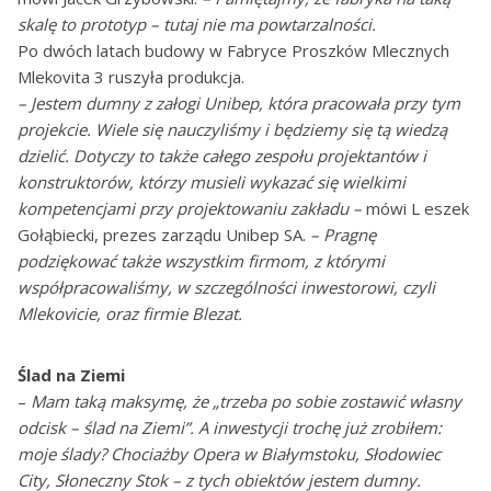
skalę to prototyp – tutaj nie ma powtarzalności.
Po dwóch latach budowy w Fabryce Proszków Mlecznych
Mlekovita 3 ruszyła produkcja.
– Jestem dumny z załogi Unibep, która pracowała przy tym
projekcie. Wiele się nauczyliśmy i będziemy się tą wiedzą
dzielić. Dotyczy to także całego zespołu projektantów i
konstruktorów, którzy musieli wykazać się wielkimi
kompetencjami przy projektowaniu zakładu –
mówi L eszek
Gołąbiecki, prezes zarządu Unibep SA.
– Pragnę
podziękować także wszystkim firmom, z którymi
współpracowaliśmy, w szczególności inwestorowi, czyli
Mlekovicie, oraz firmie Blezat.
Ś
lad na Ziemi
–
Mam taką maksymę, że „trzeba po sobie zostawić własny
odcisk – ślad na Ziemi”. A inwestycji trochę już zrobiłem:
moje ślady? Chociażby Opera w Białymstoku, Słodowiec
City, Słoneczny Stok – z tych obiektów jestem dumny.