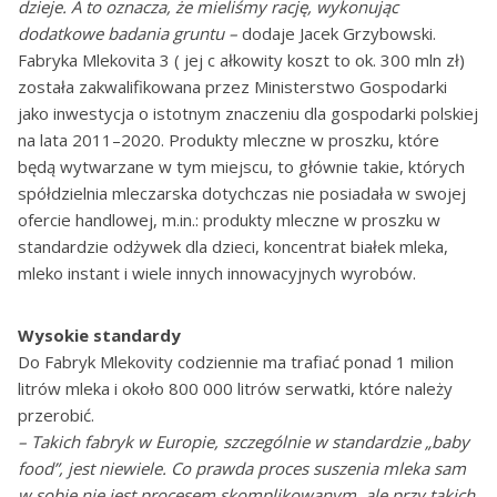
dzieje. A to oznacza, że mieliśmy rację, wykonując
dodatkowe badania gruntu –
dodaje Jacek Grzybowski.
Fabryka Mlekovita 3 ( jej c ałkowity koszt to ok. 300 mln zł)
została zakwalifikowana przez Ministerstwo Gospodarki
jako inwestycja o istotnym znaczeniu dla gospodarki polskiej
na lata 2011–2020. Produkty mleczne w proszku, które
będą wytwarzane w tym miejscu, to głównie takie, których
spółdzielnia mleczarska dotychczas nie posiadała w swojej
ofercie handlowej, m.in.: produkty mleczne w proszku w
standardzie odżywek dla dzieci, koncentrat białek mleka,
mleko instant i wiele innych innowacyjnych wyrobów.
Wysokie standardy
Do Fabryk Mlekovity codziennie ma trafiać ponad 1 milion
litrów mleka i około 800 000 litrów serwatki, które należy
przerobić.
– Takich fabryk w Europie, szczególnie w standardzie „baby
food”, jest niewiele. Co prawda proces suszenia mleka sam
w sobie nie jest procesem skomplikowanym, ale przy takich