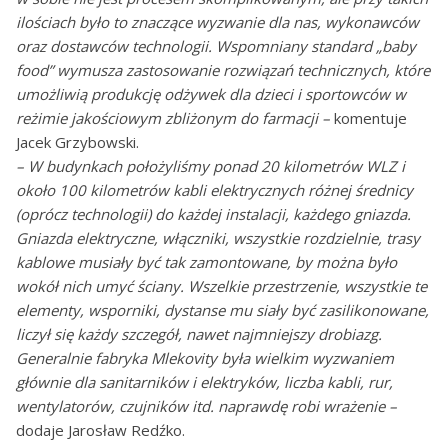
ilościach było to znaczące wyzwanie dla nas, wykonawców
oraz dostawców technologii. Wspomniany standard „baby
food” wymusza zastosowanie rozwiązań technicznych, które
umożliwią produkcję odżywek dla dzieci i sportowców w
reżimie jakościowym zbliżonym do farmacji –
komentuje
Jacek Grzybowski.
– W budynkach położyliśmy ponad 20 kilometrów WLZ i
około 100 kilometrów kabli elektrycznych różnej średnicy
(oprócz technologii) do każdej instalacji, każdego gniazda.
Gniazda elektryczne, włączniki, wszystkie rozdzielnie, trasy
kablowe musiały być tak zamontowane, by można było
wokół nich umyć ściany. Wszelkie przestrzenie, wszystkie te
elementy, wsporniki, dystanse mu siały być zasilikonowane,
liczył się każdy szczegół, nawet najmniejszy drobiazg.
Generalnie fabryka Mlekovity była wielkim wyzwaniem
głównie dla sanitarników i elektryków, liczba kabli, rur,
wentylatorów, czujników itd. naprawdę robi wrażenie –
dodaje Jarosław Redźko.