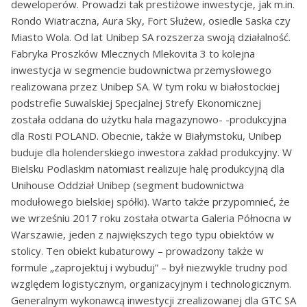
deweloperów. Prowadzi tak prestiżowe inwestycje, jak m.in.
Rondo Wiatraczna, Aura Sky, Fort Służew, osiedle Saska czy
Miasto Wola. Od lat Unibep SA rozszerza swoją działalność.
Fabryka Proszków Mlecznych Mlekovita 3 to kolejna
inwestycja w segmencie budownictwa przemysłowego
realizowana przez Unibep SA. W tym roku w białostockiej
podstrefie Suwalskiej Specjalnej Strefy Ekonomicznej
została oddana do użytku hala magazynowo- -produkcyjna
dla Rosti POLAND. Obecnie, także w Białymstoku, Unibep
buduje dla holenderskiego inwestora zakład produkcyjny. W
Bielsku Podlaskim natomiast realizuje halę produkcyjną dla
Unihouse Oddział Unibep (segment budownictwa
modułowego bielskiej spółki). Warto także przypomnieć, że
we wrześniu 2017 roku została otwarta Galeria Północna w
Warszawie, jeden z największych tego typu obiektów w
stolicy. Ten obiekt kubaturowy – prowadzony także w
formule „zaprojektuj i wybuduj” – był niezwykle trudny pod
względem logistycznym, organizacyjnym i technologicznym.
Generalnym wykonawcą inwestycji zrealizowanej dla GTC SA