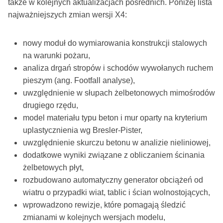
także w kolejnych aktualizacjach pośrednich. Poniżej lista
najważniejszych zmian wersji X4:
nowy moduł do wymiarowania konstrukcji stalowych
na warunki pożaru,
analiza drgań stropów i schodów wywołanych ruchem
pieszym (ang. Footfall analyse),
uwzględnienie w słupach żelbetonowych mimośrodów
drugiego rzędu,
model materiału typu beton i mur oparty na kryterium
uplastycznienia wg Bresler-Pister,
uwzględnienie skurczu betonu w analizie nieliniowej,
dodatkowe wyniki związane z obliczaniem ścinania
żelbetowych płyt,
rozbudowano automatyczny generator obciążeń od
wiatru o przypadki wiat, tablic i ścian wolnostojących,
wprowadzono rewizje, które pomagają śledzić
zmianami w kolejnych wersjach modelu,