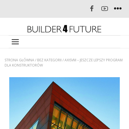
STRONA GŁÓWNA
/
BEZ KATEGORII
/
AXISVM – JESZCZE LEPSZY PROGRAM
DLA KONSTRUKTORÓW