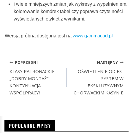
i wiele mniejszych zmian jak wykresy z wypełnieniem,
kolorowanie komórek tabel czy poprawa czytelności
wyświetlanych etykiet z wynikami.
Wersja próbna dostępna jest na
www.g
ammacad.pl
POPRZEDNI
NASTĘPNY
KLASY PATRONACKIE
OŚWIETLENIE OD ES-
„DOBRY MONTAŻ” –
SYSTEM W
KONTYNUACJA
EKSKLUZYWNYM
WSPÓŁPRACY!
CHORWACKIM KASYNIE
POPULARNE WPISY