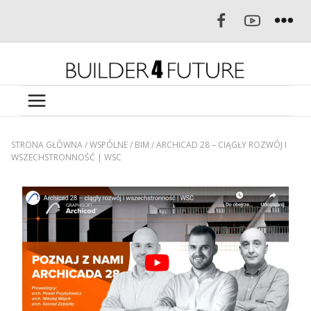
STRONA GŁÓWNA
/
WSPÓLNE
/
BIM
/
ARCHICAD 28 – CIĄGŁY ROZWÓJ I
WSZECHSTRONNOŚĆ | WSC